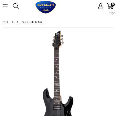
0
TRY
SCHECTER SGR C-1 FR ELEKTRO GITAR (GLOSS BLACK)
›