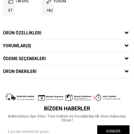
TAVSIYE
YORUM
ET
YAZ
ÜRÜN ÖZELLIKLERI
YORUMLAR
(0)
ÖDEME SEÇENEKLERI
ÜRÜN ÖNERILERI
BIZDEN HABERLER
Bültenimize Üye Olun ! Tüm İndirim ve Fırsatlardan İlk Sizin Haberiniz
Olsun !
GÖNDER