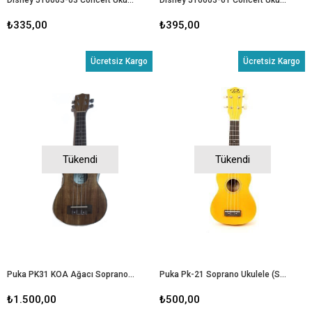
₺335,00
₺395,00
Ücretsiz Kargo
Ücretsiz Kargo
Tükendi
Tükendi
Puka PK31 KOA Ağacı Soprano Ukulele (KILIF+PENA+YEDEK TEL)
Puka Pk-21 Soprano Ukulele (SARI)
₺1.500,00
₺500,00