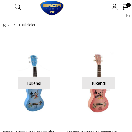
0
TRY
Ukuleleler
Tükendi
Tükendi
Disney JT0003-03 Concert Ukulele (KILIF+PENA+YEDEK TEL TAKIMI)
Disney JT0003-01 Concert Ukulele