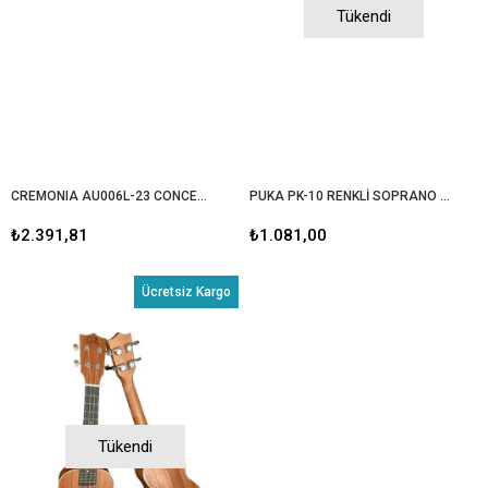
Tükendi
CREMONIA AU006L-23 CONCERT UKULELE (KILIF+PENA+YEDEK TEL TAKIMI)
PUKA PK-10 RENKLİ SOPRANO UKULELE (KILIF+PENA+YEDEK TEL)
₺2.391,81
₺1.081,00
Ücretsiz Kargo
Tükendi