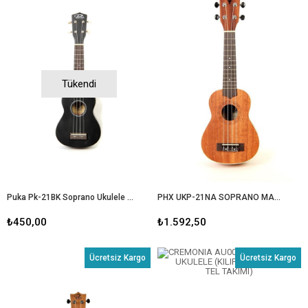
Tükendi
Puka Pk-21BK Soprano Ukulele siyah
PHX UKP-21NA SOPRANO MAUN UKULELE (KILIF+TEL+PENA)
₺450,00
₺1.592,50
Ücretsiz Kargo
Ücretsiz Kargo