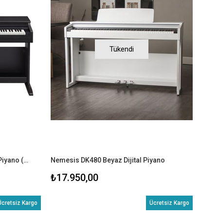
Tükendi
Casio AP270BK Celviano Dijital Piyano (TABURE+KULAKLIK)
Nemesis DK480 Beyaz Dijital Piyano
₺17.950,00
Ücretsiz Kargo
Ücretsiz Kargo