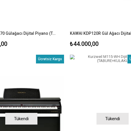
Casio AP-470 Gülağacı Dijital Piyano (TABURE+KULAKLIK)
,00
₺44.000,00
Ücretsiz Kargo
Tükendi
Tükendi