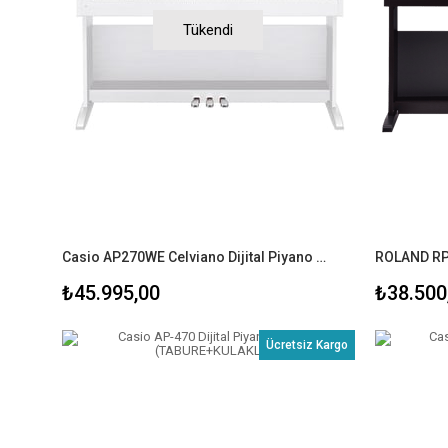
Tükendi
Casio AP270WE Celviano Dijital Piyano (TABURE+KULAKLIK)
₺45.995,00
₺38.500
Ücretsiz Kargo