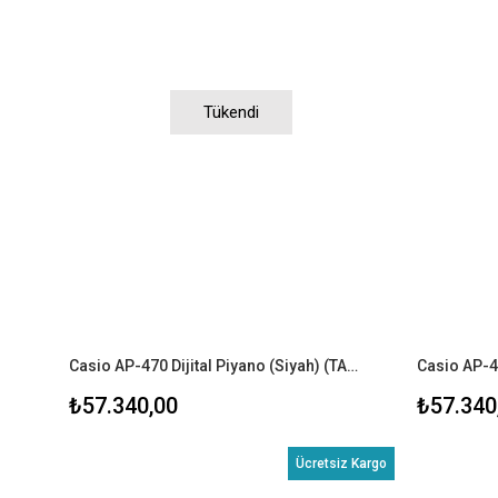
Tükendi
Casio AP-470 Dijital Piyano (Siyah) (TABURE+KULAKLIK)
₺57.340,00
₺57.340
Ücretsiz Kargo