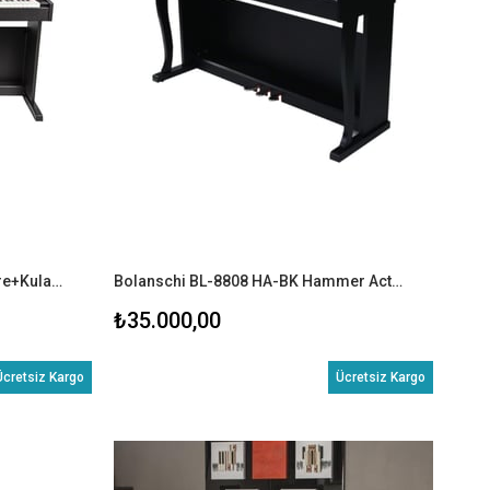
Fenix FDP-2 Dijital Piyano (Tabure+Kulaklık)
Bolanschi BL-8808 HA-BK Hammer Action Dijital Piyano (KULAKLIK+TABURE)
₺35.000,00
Ücretsiz Kargo
Ücretsiz Kargo