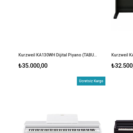
Kurzweil KA130WH Dijital Piyano (TABURE+KULAKLIK)
₺35.000,00
₺32.500
Ücretsiz Kargo