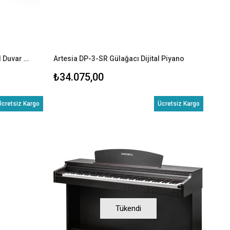
KAWAI KDP120R Gül Ağacı Dijital Duvar Piyanosu (Tabure & Kulaklık Hediyeli)
Artesia DP-3-SR Gülağacı Dijital Piyano
₺34.075,00
Ücretsiz Kargo
Ücretsiz Kargo
Tükendi