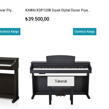
KAWAI KDP120W Beyaz Dijital Duvar Piyanosu (Tabure & Kulaklık)
KAWAI KDP120B Siyah Dijital Duvar Piyanosu (Tabure & Kulaklık)
₺39.500,00
Ücretsiz Kargo
Ücretsiz Kargo
Tükendi