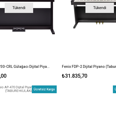
Tükendi
Tükendi
ROLAND RP30-CRL Gülağacı Dijital Piyano (Tabure & Kulaklık Hediyeli)
,00
₺31.835,70
Ücretsiz Kargo