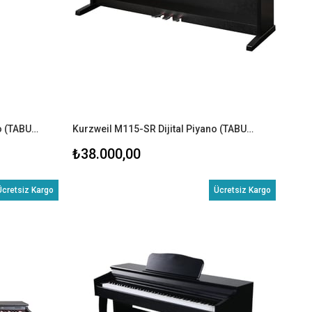
Kurzweil M115-WH Dijital Piyano (TABURE+KULAKLIK)
Kurzweil M115-SR Dijital Piyano (TABURE+KULAKLIK)
₺38.000,00
Ücretsiz Kargo
Ücretsiz Kargo