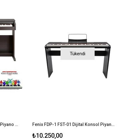
Tükendi
Pearl River V-03 Gülağacı Dijital Piyano (Tabure+Kulaklık+Piyano Metodu)
Fenix FDP-1 FST-01 Dijital Konsol Piyano (Standlı)
₺10.250,00