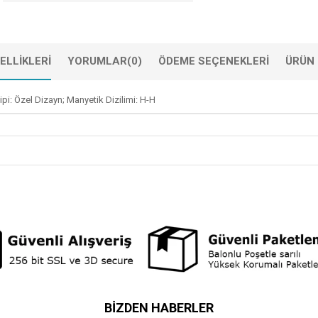
ELLIKLERI
YORUMLAR
(0)
ÖDEME SEÇENEKLERI
ÜRÜN 
pi: Özel Dizayn; Manyetik Dizilimi: H-H
BIZDEN HABERLER