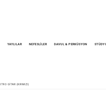
T
YAYLILAR
NEFESLİLER
DAVUL & PERKÜSYON
STÜDYO
KTRO GITAR (KIRMIZI)