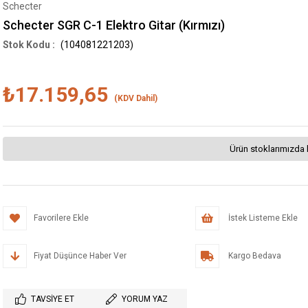
Schecter
Schecter SGR C-1 Elektro Gitar (Kırmızı)
(104081221203)
₺17.159,65
(KDV Dahil)
Ürün stoklarımızda 
Favorilere Ekle
İstek Listeme Ekle
Fiyat Düşünce Haber Ver
Kargo Bedava
TAVSIYE ET
YORUM YAZ