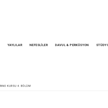
T
YAYLILAR
NEFESLİLER
DAVUL & PERKÜSYON
STÜDYO
ANO KURSU 4. BÖLÜM