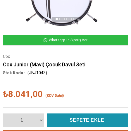
Whatsapp ile Sipariş Ver
Cox
Cox Junior (Mavi) Çocuk Davul Seti
(JBJ1043)
₺8.041,00
(KDV Dahil)