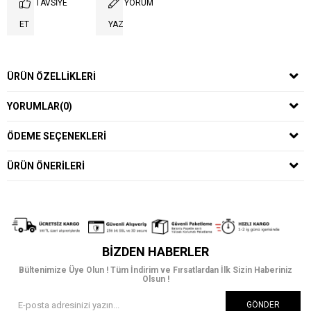
TAVSIYE
YORUM
ET
YAZ
ÜRÜN ÖZELLIKLERI
YORUMLAR
(0)
ÖDEME SEÇENEKLERI
ÜRÜN ÖNERILERI
BIZDEN HABERLER
Bültenimize Üye Olun ! Tüm İndirim ve Fırsatlardan İlk Sizin Haberiniz
Olsun !
GÖNDER