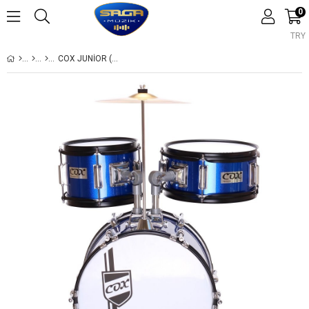
0
TRY
COX JUNIOR (MAVI) ÇOCUK DAVUL SETI
›